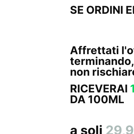
SE ORDINI 
Minuti
Affrettati l'
terminando,
non rischiar
RICEVERAI
DA 100ML
a soli
29,