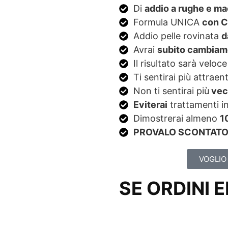
Di
addio a rughe e ma
Formula UNICA
con C
Addio pelle rovinata
d
Avrai
subito cambiam
Il risultato sarà veloc
Ti sentirai più attraen
Non ti sentirai più
vec
Eviterai
trattamenti in
Dimostrerai almeno
1
PROVALO SCONTATO 
VOGLIO
SE ORDINI 
Minuti