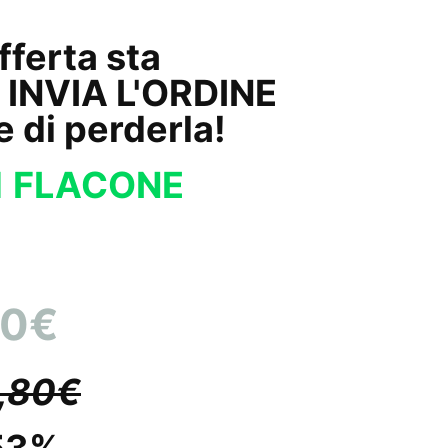
offerta sta
 INVIA L'ORDINE
e di perderla!
1 FLACONE
90€
,80€