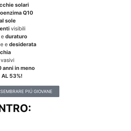
cchie solari
oenzima Q10
al sole
enti
visibili
e e
duraturo
te e
desiderata
chia
vasivi
0 anni in meno
AL 53%!
 SEMBRARE PIÚ GIOVANE
ENTRO:
Secondi