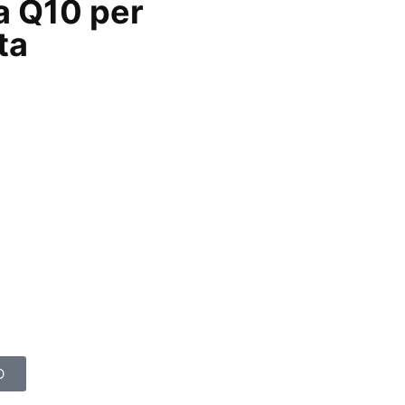
a Q10 per
ta
O