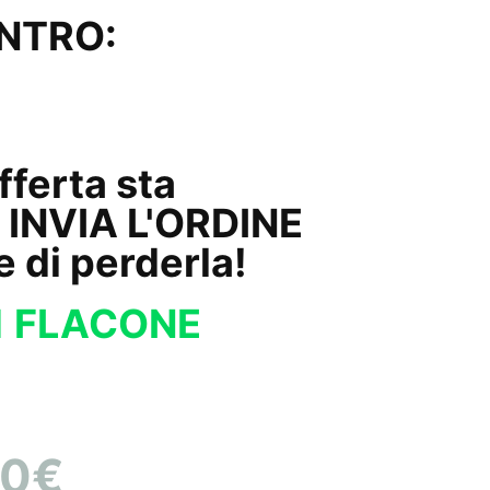
ENTRO:
Secondi
offerta sta
 INVIA L'ORDINE
e di perderla!
1 FLACONE
90€