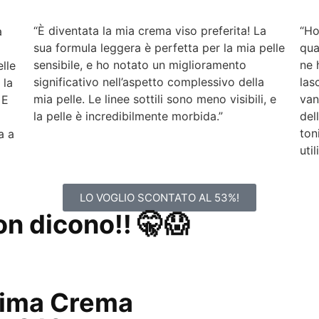
“È diventata la mia crema viso preferita! La
“Ho
a
sua formula leggera è perfetta per la mia pelle
qua
sensibile, e ho notato un miglioramento
ne 
lle
significativo nell’aspetto complessivo della
las
 la
mia pelle. Le linee sottili sono meno visibili, e
van
 E
la pelle è incredibilmente morbida.”
del
ton
a a
util
LO VOGLIO SCONTATO AL 53%!
on dicono!! 🤫😱
 Zima Crema