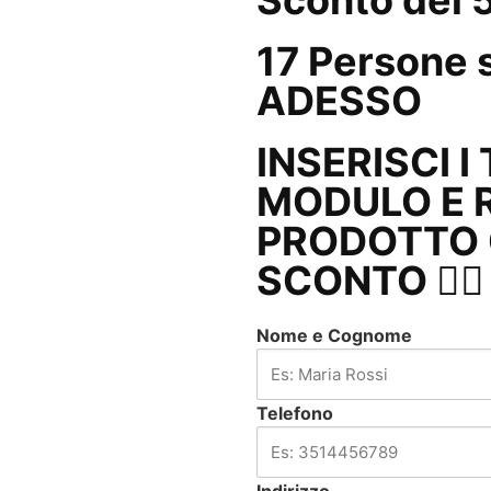
Sconto del
17
Persone
s
ADESSO
INSERISCI I
MODULO E R
PRODOTTO C
SCONTO 👇🏼
Nome e Cognome
Telefono