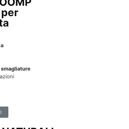
i POOMP
 per
ta
ca
i smagliature
azioni
O