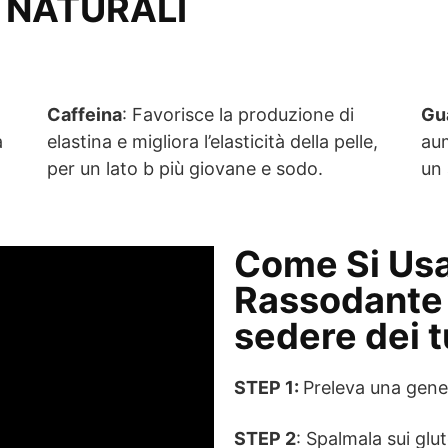
 NATURALI
Caffeina
: Favorisce la produzione di
Gu
a
elastina e migliora l’elasticità della pelle,
aum
per un lato b più giovane e sodo.
un 
Come Si U
Rassodante G
sedere dei t
STEP 1:
Preleva una gene
STEP 2
: Spalmala sui glut