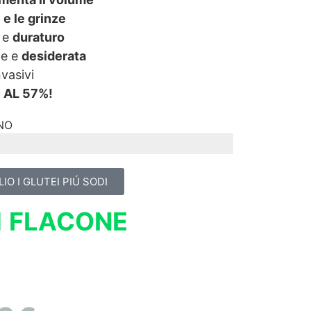
 e le grinze
e e
duraturo
te e
desiderata
vasivi
AL 57%!
INO
IO I GLUTEI PIÚ SODI
1 FLACONE