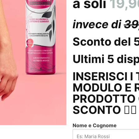
a soli
19,
invece di
39
Sconto del 
Ultimi 5 disp
INSERISCI I
MODULO E R
PRODOTTO C
SCONTO 👇🏼
Nome e Cognome