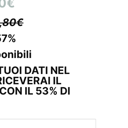
90€
,80€
57%
onibili
 TUOI DATI NEL
ICEVERAI IL
ON IL 53% DI