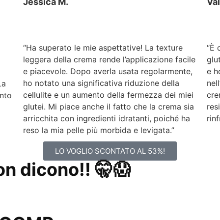
Jessica M.
Val
“Ha superato le mie aspettative! La texture
“È 
leggera della crema rende l’applicazione facile
glu
e piacevole. Dopo averla usata regolarmente,
e h
ho notato una significativa riduzione della
nell
La
cellulite e un aumento della fermezza dei miei
cre
ento
glutei. Mi piace anche il fatto che la crema sia
res
arricchita con ingredienti idratanti, poiché ha
rin
reso la mia pelle più morbida e levigata.”
LO VOGLIO SCONTATO AL 53%!
on dicono!! 🤫😱