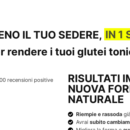
IN 1
IENO IL TUO SEDERE,
rendere i tuoi glutei toni
RISULTATI 
00 recensioni positive
NUOVA FOR
NATURALE
Riempie e rassoda
già
Avrai
subito cambiam
Migliora la forma e
au