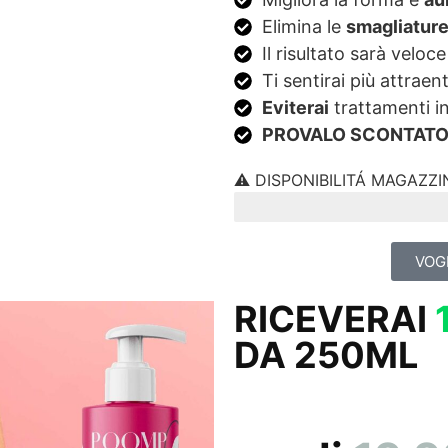
Elimina le
smagliature
Il risultato sarà veloc
Ti sentirai più attraen
Eviterai
trattamenti in
PROVALO SCONTATO 
⚠️ DISPONIBILITÁ MAGAZZ
5 PEZZI DISPONIBILI
VOGL
RICEVERAI
DA 250ML