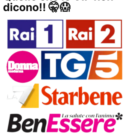
dicono!! 🤫😱