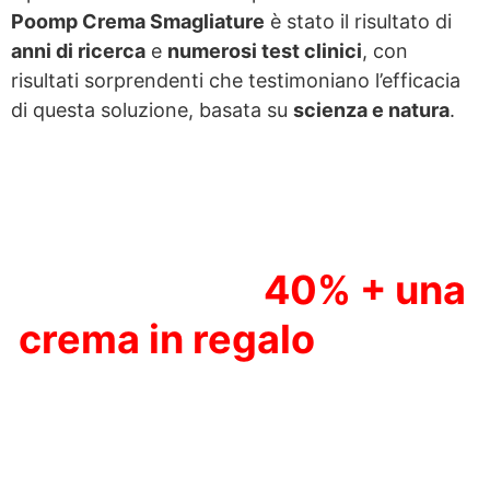
Poomp Crema Smagliature
è stato il risultato di
anni di ricerca
e
numerosi test clinici
, con
risultati sorprendenti che testimoniano l’efficacia
di questa soluzione, basata su
scienza e natura
.
AFFRETTATI! La
promozione
40% + una
crema in regalo
è valida
solo per gli ultimi
disponibili in
magazzino.