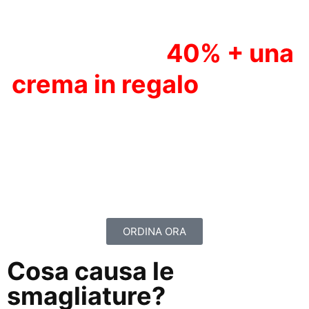
AFFRETTATI! La
promozione
40% + una
crema in regalo
è valida
solo per gli ultimi
disponibili in
magazzino.
ORDINA ORA
Cosa causa le
smagliature?