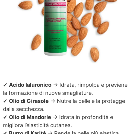
✔
Acido Ialuronico
→ Idrata, rimpolpa e previene
la formazione di nuove smagliature.
✔
Olio di Girasole
→ Nutre la pelle e la protegge
dalla secchezza.
✔
Olio di Mandorle
→ Idrata in profondità e
migliora l’elasticità cutanea.
✔
Burro di Karité
→ Rende la pelle più elastica,