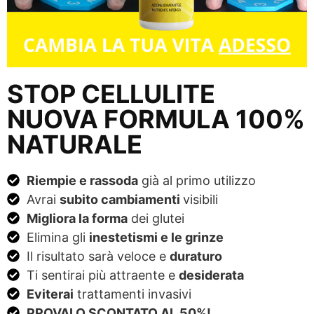
STOP CELLULITE
NUOVA FORMULA 100%
NATURALE
Riempie e rassoda
già al primo utilizzo
Avrai
subito cambiamenti
visibili
Migliora la forma
dei glutei
Elimina gli
inestetismi e le grinze
Il risultato sarà veloce e
duraturo
Ti sentirai più attraente e
desiderata
Eviterai
trattamenti invasivi
PROVALO SCONTATO AL 50%!