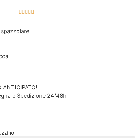





a spazzolare
i
acca
ANTICIPATO!
egna e Spedizione 24/48h
gazzino