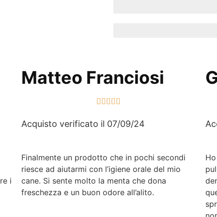
Matteo Franciosi
G





Acquisto verificato il 07/09/24
Ac
Finalmente un prodotto che in pochi secondi
Ho 
riesce ad aiutarmi con l’igiene orale del mio
pul
re i
cane. Si sente molto la menta che dona
den
freschezza e un buon odore all’alito.
que
spr
non