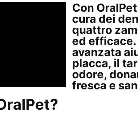
Con OralPet,
cura dei den
quattro zam
ed efficace.
avanzata ai
placca, il tar
odore
, don
fresca e sa
OralPet?