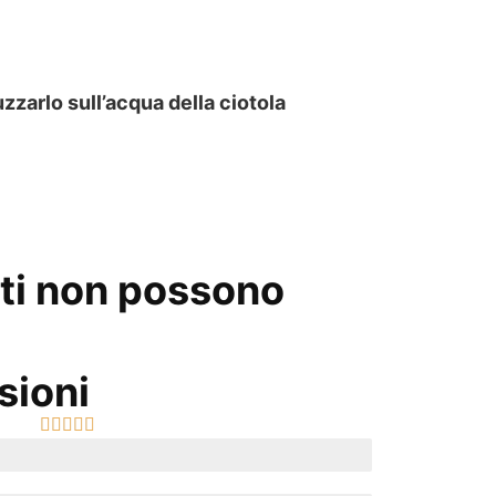
uzzarlo sull’acqua della ciotola
enti non possono
sioni




