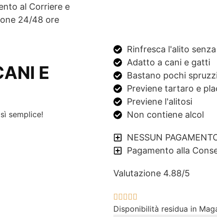
nto al Corriere e
ione 24/48 ore
Valutazione Clienti: 4,88 / 5
Rinfresca l'alito senz
Adatto a cani e gatti
CANI E
Bastano pochi spruzz
Previene tartaro e pl
Previene l'alitosi
sì semplice!
Non contiene alcol
NESSUN PAGAMENTO 
Pagamento alla Cons
Valutazione 4.88/5





Disponibilità residua in Ma