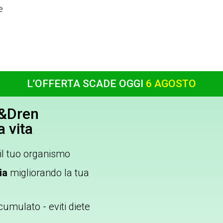
e
L’OFFERTA SCADE OGGI
6 AGOSTO
x&Dren
a vita
il tuo organismo
ia
migliorando la tua
cumulato - eviti diete