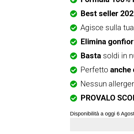
Best seller 20
Agisce sulla tu
Elimina gonfio
Basta
soldi in n
Perfetto
anche 
Nessun allerge
PROVALO SCON
Disponibilità a oggi 6 Agos
Ultimi 6 Pezzi in Magazzino ..