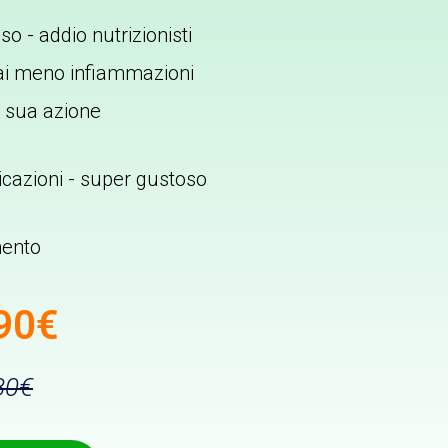
o - addio nutrizionisti
rai meno infiammazioni
 sua azione
icazioni - super gustoso
mento
90€
80€