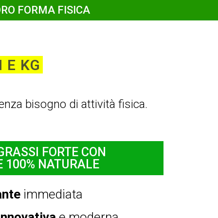
RO FORMA FISICA
 E KG
nza bisogno di attività fisica.
GRASSI FORTE CON
E 100% NATURALE
ante
immediata
nnovativa
e moderna