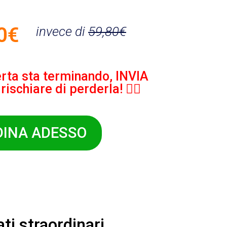
0€
invece di
59,80€
ferta sta terminando, INVIA
ischiare di perderla! 👇🏼
DINA ADESSO
ti straordinari