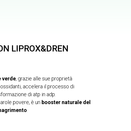
CON LIPROX&DREN
è verde
, grazie alle sue proprietà
iossidanti, accelera il processo di
sformazione di atp in adp.
parole povere, è un
booster naturale del
magrimento
.