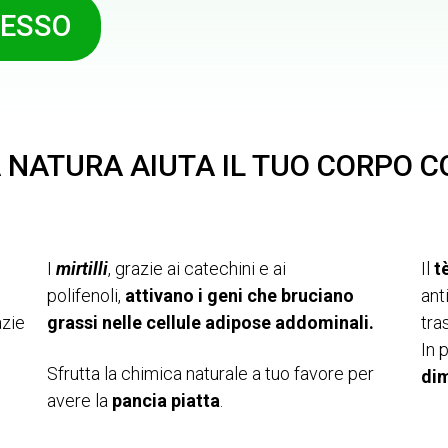
DESSO
 NATURA AIUTA IL TUO CORPO 
I
mirtilli
, grazie ai catechini e ai
Il
t
polifenoli,
attivano i geni che bruciano
ant
azie
grassi nelle cellule adipose addominali.
tra
In 
Sfrutta la chimica naturale a tuo favore per
di
avere la
pancia piatta
.