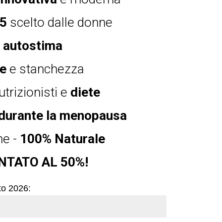
25
scelto dalle donne
a
autostima
re
e stanchezza
utrizionisti e
diete
durante la menopausa
ne -
100% Naturale
TATO AL 50%!
to 2026:
.