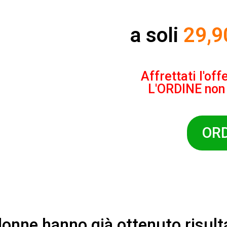
a soli
29,9
Affrettati l'of
L'ORDINE non r
OR
onne hanno già ottenuto risulta