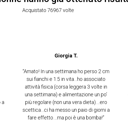
Acquistato 76967 volte
Giorgia T.
“Amato! In una settimana ho perso 2 cm
e
sui fianchi e 1.5 in vita…ho associato
attività fisica (corsa leggera 3 volte in
una settimana) e alimentazione un po’
 a
più regolare (non una vera dieta)….ero
n
scettica…ci ha messo un paio di giorni a
fare effetto….ma poi è una bomba!”
e