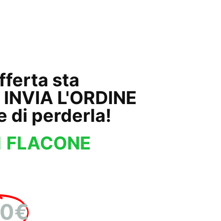
55
Secondi
offerta sta
 INVIA L'ORDINE
e di perderla!
1 FLACONE
90€