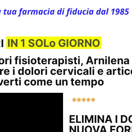
IN 1 SOLo GIORNO
RI
ori fisioterapisti, Arnile
e i dolori cervicali e artic
overti come un tempo
ELIMINA I 
NUOVA FO