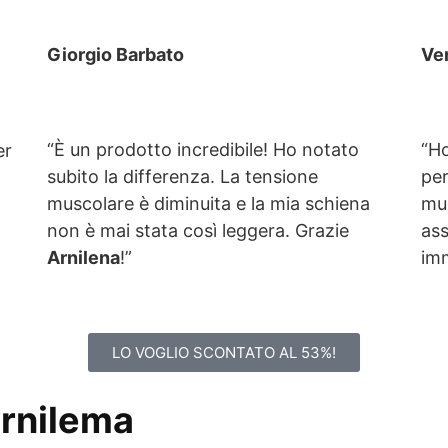
Giorgio Barbato
Ve
“È un prodotto incredibile! Ho notato
“Ho
er
subito la differenza. La tensione
per
muscolare è diminuita e la mia schiena
muo
non è mai stata così leggera. Grazie
ass
Arnilena
!”
imm
LO VOGLIO SCONTATO AL 53%!
 Arnilema