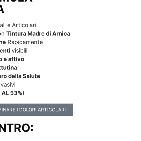
A
li e Articolari
con
Tintura Madre di Arnica
ne
Rapidamente
enti
visibili
o e attivo
ttutina
ro della Salute
vasivi
AL 53%!
MINARE I DOLORI ARTICOLARI
ENTRO: