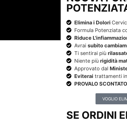
POTENZIAT
Elimina i Dolori
Cervica
Formula Potenziata 
Riduce L'infiammazio
Avrai
subito cambiam
Ti sentirai più
rilassat
Niente più
rigidità ma
Approvato dal
Ministe
Eviterai
trattamenti in
PROVALO SCONTATO 
VOGLIO ELI
SE ORDINI 