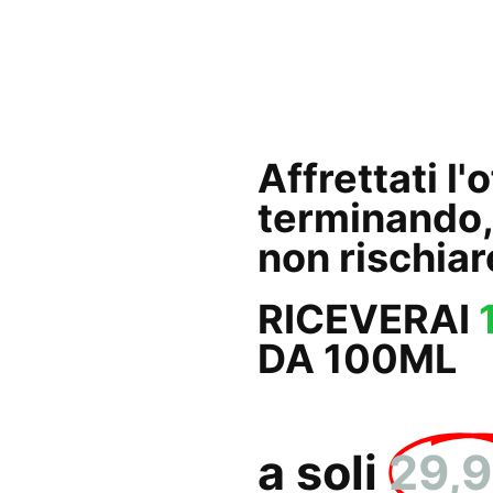
58
Minuti
Affrettati l'
terminando,
non rischiar
RICEVERAI
DA 100ML
a soli
29,