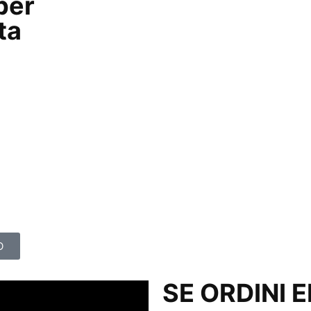
per
ta
O
SE ORDINI 