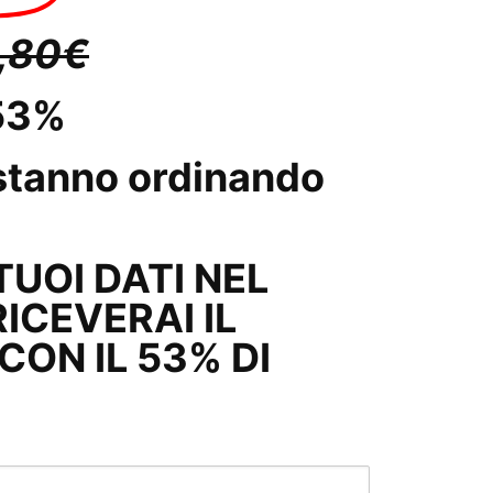
,80€
 53%
tanno ordinando
 TUOI DATI NEL
ICEVERAI IL
ON IL 53% DI