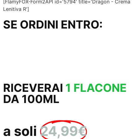
[FlamyFOX-Form2API id='5794' title='Dragon - Crema
Lenitiva R']
SE ORDINI ENTRO:
58
51
Minuti
Secondi
RICEVERAI
1 FLACONE
DA 100ML
a soli
24,99€