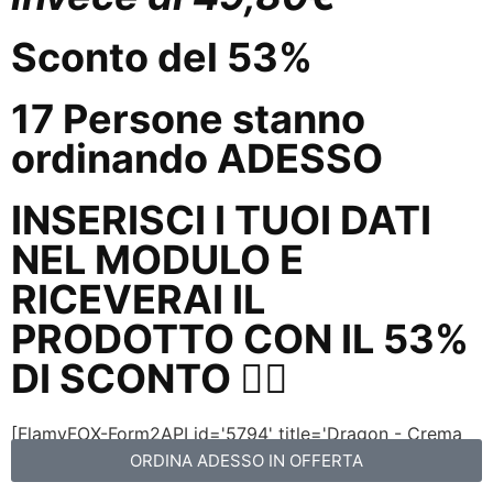
Sconto del 53%
17
Persone
stanno
ordinando
ADESSO
INSERISCI I TUOI DATI
NEL MODULO E
RICEVERAI IL
PRODOTTO CON IL 53%
DI SCONTO 👇🏼
[FlamyFOX-Form2API id='5794' title='Dragon - Crema
Lenitiva R']
ORDINA ADESSO IN OFFERTA