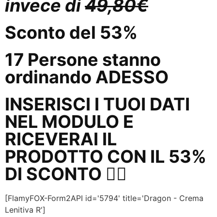
invece di
49,80€
Sconto del 53%
17
Persone
stanno
ordinando
ADESSO
INSERISCI I TUOI DATI
NEL MODULO E
RICEVERAI IL
PRODOTTO CON IL 53%
DI SCONTO 👇🏼
[FlamyFOX-Form2API id='5794' title='Dragon - Crema
Lenitiva R']