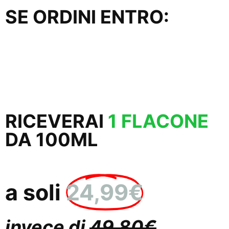
SE ORDINI ENTRO:
58
51
Minuti
Secondi
RICEVERAI
1 FLACONE
DA 100ML
a soli
24,99€
invece di
49,80€