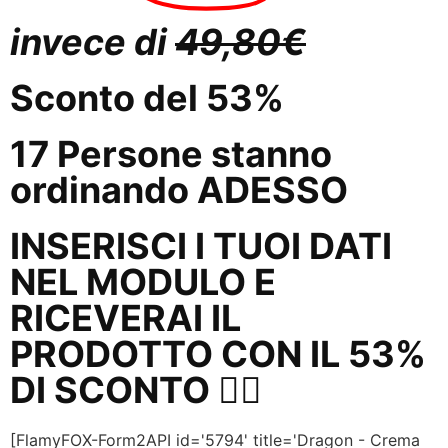
invece di
49,80€
Sconto del 53%
17
Persone
stanno
ordinando
ADESSO
INSERISCI I TUOI DATI
NEL MODULO E
RICEVERAI IL
PRODOTTO CON IL 53%
DI SCONTO 👇🏼
[FlamyFOX-Form2API id='5794' title='Dragon - Crema